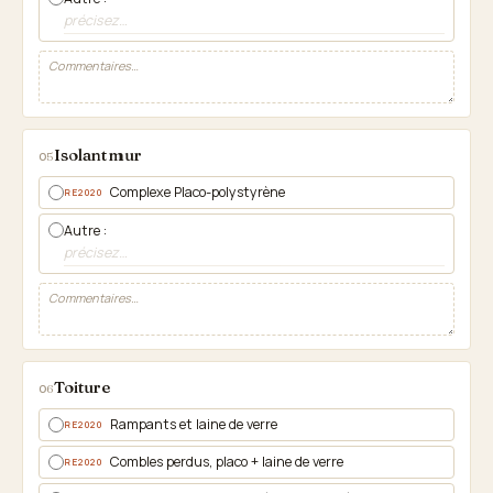
Isolant mur
05
Complexe Placo-polystyrène
RE2020
Autre :
Toiture
06
Rampants et laine de verre
RE2020
Combles perdus, placo + laine de verre
RE2020