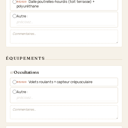
Dalle poutrelles-hourdis (toit terrasse) +
RE2020
polyuréthane
Autre :
ÉQUIPEMENTS
Occultations
07
Volets roulants + capteur crépusculaire
RE2020
Autre :