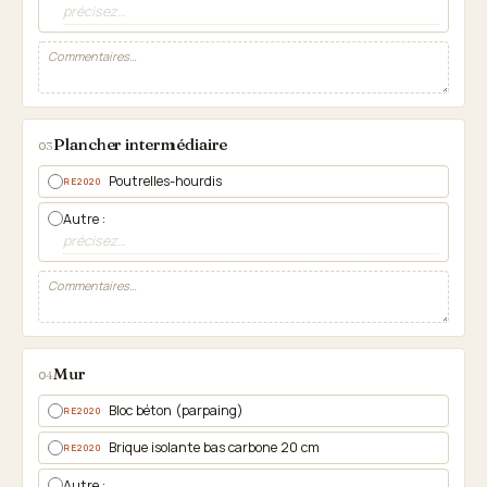
Plancher intermédiaire
03
Poutrelles-hourdis
RE2020
Autre :
Mur
04
Bloc béton (parpaing)
RE2020
Brique isolante bas carbone 20 cm
RE2020
Autre :